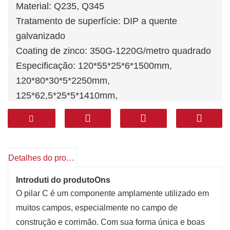
Material: Q235, Q345
Tratamento de superfície: DIP a quente
galvanizado
Coating de zinco: 350G-1220G/metro quadrado
Especificação: 120*55*25*6*1500mm,
120*80*30*5*2250mm,
125*62,5*25*5*1410mm,
125*62,5*25*5*300mm.
Os tamanhos podem ser personalizados de
acordo com os desenhos
Padrão: （Nacional Nacional） ， （American
Detalhes do produto
Standard） ， （Padrão Europeu）
Introduti do produto
Ons
O pilar C é um componente amplamente utilizado em
muitos campos, especialmente no campo de
construção e corrimão. Com sua forma única e boas