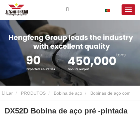
Lar
PRODUTOS
Bobina de aço
Bobinas de aço com
revestimento colorido
DX52D Bobina de aço pré -pintada
DX52D Bobina de aço pré -pintada