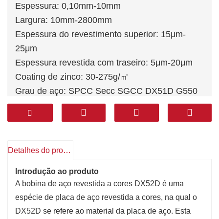
Espessura: 0,10mm-10mm
Largura: 10mm-2800mm
Espessura do revestimento superior: 15μm-
25μm
Espessura revestida com traseiro: 5μm-20μm
Coating de zinco: 30-275g/㎡
Grau de aço: SPCC Secc SGCC DX51D G550
S550 S350 ETC.
Aço base: aço galvanizado por queda quente,
aço galvalume a quente, aço eletro galvanizado
Embalagem: pacote de exportação de Stanard
Detalhes do produto
ou como demandas de clientes
Introdução ao produto
A bobina de aço revestida a cores DX52D é uma
espécie de placa de aço revestida a cores, na qual o
DX52D se refere ao material da placa de aço. Esta