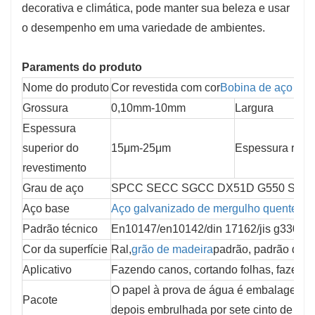
decorativa e climática, pode manter sua beleza e usar
o desempenho em uma variedade de ambientes.
Paraments do produto
Nome do produto
Cor revestida com cor
Bobina de aço
Grossura
0,10mm-10mm
Largura
Espessura 
superior do 
15μm-25μm
Espessura reves
revestimento
Grau de aço
SPCC SECC SGCC DX51D G550 S550 
Aço base
Aço galvanizado de mergulho quente
, 
Padrão técnico
En10147/en10142/din 17162/jis g3302
Cor da superfície
Ral,
grão de madeira
padrão, padrão de ca
Aplicativo
Fazendo canos, cortando folhas, fazendo
O papel à prova de água é embalagem int
Pacote
depois embrulhada por sete cinto de aço